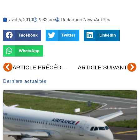
avril 6, 2010
9:32 am
Rédaction NewsAntilles
Facebook
Twitter
LinkedIn
WhatsApp
Précédent
Su
ARTICLE PRÉCÉDENT
ARTICLE SUIVANT
Derniers actualités