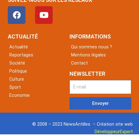
F
Y
a
o
c
u
e
t
ACTUALITÉ
INFORMATIONS
b
u
Actualité
Qui sommes nous ?
o
b
Reportages
Mentions légales
o
e
Société
Contact
k
Politique
NEWSLETTER
Culture
Sport
Economie
Envoyer
© 2008 – 2023 NewsAntilles – Création site web
DéveloppeurExpert