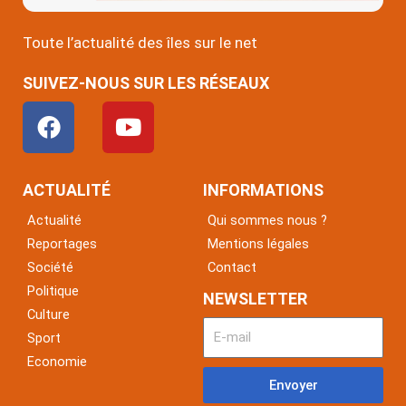
Toute l’actualité des îles sur le net
SUIVEZ-NOUS SUR LES RÉSEAUX
F
Y
a
o
c
u
e
t
ACTUALITÉ
INFORMATIONS
b
u
Actualité
Qui sommes nous ?
o
b
Reportages
Mentions légales
o
e
Société
Contact
k
Politique
NEWSLETTER
Culture
Sport
Economie
Envoyer