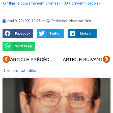
Xynthia: le gouvernement promet « 100% d’indemnisation »
avril 9, 2010
10:06 am
Rédaction NewsAntilles
Facebook
Twitter
LinkedIn
WhatsApp
Précédent
Su
ARTICLE PRÉCÉDENT
ARTICLE SUIVANT
Derniers actualités