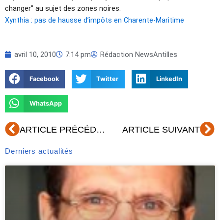
changer" au sujet des zones noires.
Xynthia : pas de hausse d’impôts en Charente-Maritime
avril 10, 2010
7:14 pm
Rédaction NewsAntilles
Facebook
Twitter
LinkedIn
WhatsApp
Précédent
Su
ARTICLE PRÉCÉDENT
ARTICLE SUIVANT
Derniers actualités