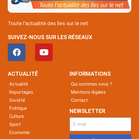
Toute l’actualité des îles sur le net
SUIVEZ-NOUS SUR LES RÉSEAUX
F
Y
a
o
c
u
e
t
ACTUALITÉ
INFORMATIONS
b
u
Actualité
Qui sommes nous ?
o
b
Reportages
Mentions légales
o
e
Société
Contact
k
Politique
NEWSLETTER
Culture
Sport
Economie