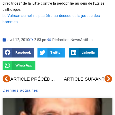
directrices" de la lutte contre la pédophilie au sein de l’Eglise
catholique.
Le Vatican admet ne pas être au-dessus de la justice des
hommes
avril 12, 2010
2:53 pm
Rédaction NewsAntilles
Facebook
Twitter
LinkedIn
WhatsApp
Précédent
Su
ARTICLE PRÉCÉDENT
ARTICLE SUIVANT
Derniers actualités