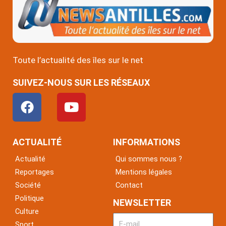
Toute l’actualité des îles sur le net
SUIVEZ-NOUS SUR LES RÉSEAUX
F
Y
a
o
c
u
e
t
ACTUALITÉ
INFORMATIONS
b
u
Actualité
Qui sommes nous ?
o
b
Reportages
Mentions légales
o
e
Société
Contact
k
Politique
NEWSLETTER
Culture
Sport