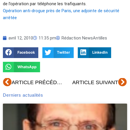
de l’opération par téléphone les trafiquants.
Opération anti-drogue près de Paris, une adjointe de sécurité
arrêtée
avril 12, 2010
11:35 pm
Rédaction NewsAntilles
Facebook
Twitter
LinkedIn
WhatsApp
Précédent
Su
ARTICLE PRÉCÉDENT
ARTICLE SUIVANT
Derniers actualités