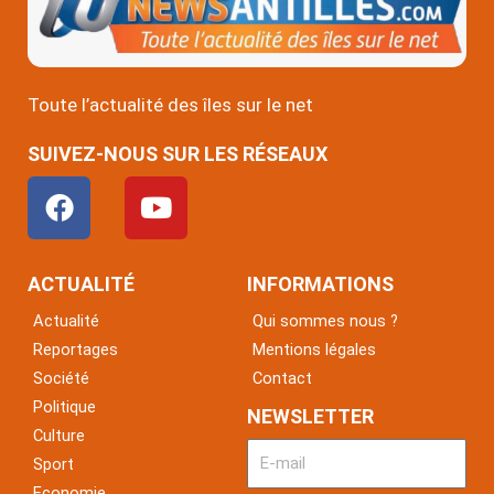
Toute l’actualité des îles sur le net
SUIVEZ-NOUS SUR LES RÉSEAUX
F
Y
a
o
c
u
e
t
ACTUALITÉ
INFORMATIONS
b
u
Actualité
Qui sommes nous ?
o
b
Reportages
Mentions légales
o
e
Société
Contact
k
Politique
NEWSLETTER
Culture
Sport
Economie