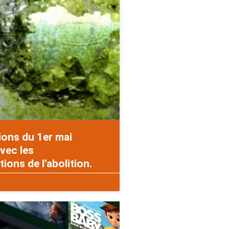
ions du 1er mai
vec les
ons de l’abolition.