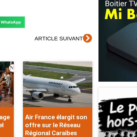
WhatsApp
Suivant
ARTICLE SUIVANT
rage
Air France élargit son
el
offre sur le Réseau
Régional Caraibes