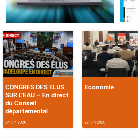
CONGRES DES ELUS
Economie
SUR L’EAU – En direct
du Conseil
départemental
24 juin 2026
22 juin 2026