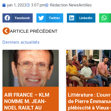
juin 1, 2022
3:07 pm
Rédaction NewsAntilles
Facebook
Twitter
LinkedIn
Précédent
ARTICLE PRÉCÉDENT
Derniers actualités
AIR FRANCE – KLM
Littérature : L’ouv
NOMME M. JEAN-
de Pierre Émmanu
NOEL RAULT AU
plébiscité à Vieux-