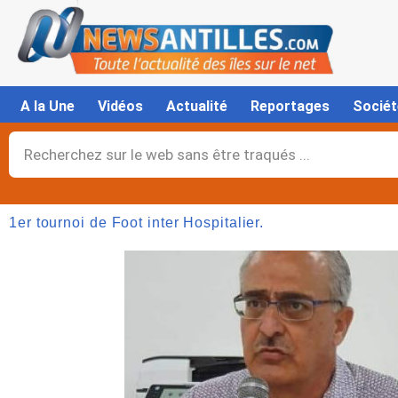
Aller
au
contenu
A la Une
Vidéos
Actualité
Reportages
Sociét
Rechercher
1er tournoi de Foot inter Hospitalier.