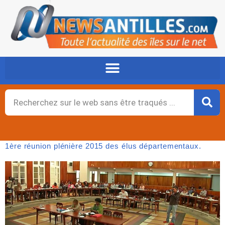
Aller
au
contenu
Rechercher
1ère réunion plénière 2015 des élus départementaux.