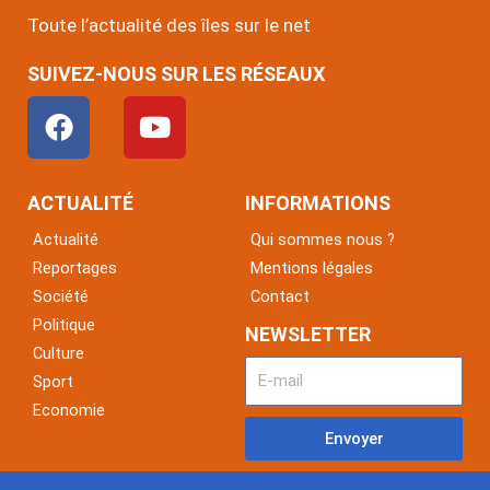
Toute l’actualité des îles sur le net
SUIVEZ-NOUS SUR LES RÉSEAUX
F
Y
a
o
c
u
e
t
ACTUALITÉ
INFORMATIONS
b
u
Actualité
Qui sommes nous ?
o
b
Reportages
Mentions légales
o
e
Société
Contact
k
Politique
NEWSLETTER
Culture
Sport
Economie
Envoyer