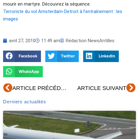
mourir en martyre. Découvrez la séquence.
Terroriste du vol Amsterdam-Detroit à l’entraînement : les
images
avril 27, 2010
11:49 am
Rédaction NewsAntilles
Facebook
Twitter
LinkedIn
WhatsApp
Précédent
Su
ARTICLE PRÉCÉDENT
ARTICLE SUIVANT
Derniers actualités