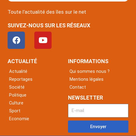
Toute l’actualité des îles sur le net
SUIVEZ-NOUS SUR LES RÉSEAUX
F
Y
a
o
c
u
e
t
ACTUALITÉ
INFORMATIONS
b
u
Actualité
Qui sommes nous ?
o
b
Reportages
Mentions légales
o
e
Société
Contact
k
Politique
NEWSLETTER
Culture
Sport
Economie
Envoyer