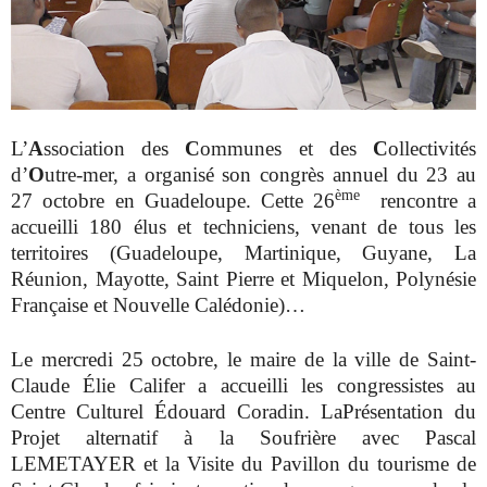
L’
A
ssociation des
C
ommunes et des
C
ollectivités
d’
O
utre-mer, a organisé son congrès annuel du 23 au
ème
27 octobre en Guadeloupe. Cette 26
rencontre a
accueilli 180 élus et techniciens, venant de tous les
territoires (Guadeloupe, Martinique, Guyane, La
Réunion, Mayotte, Saint Pierre et Miquelon, Polynésie
Française et Nouvelle Calédonie)…
Le mercredi 25 octobre, le maire de la ville de Saint-
Claude Élie Califer a accueilli les congressistes au
Centre Culturel Édouard Coradin. La
Présentation du
Projet alternatif à la Soufrière avec Pascal
LEMETAYER et la Visite du Pavillon du tourisme de