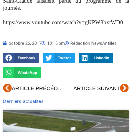
Saint-Claude faisaient partie du programme de la
journée.
https://www.youtube.com/watch?v=gKPW8bxtWD0
octobre 26, 2017
10:15 pm
Rédaction NewsAntilles
Facebook
Twitter
LinkedIn
WhatsApp
Précédent
Su
ARTICLE PRÉCÉDENT
ARTICLE SUIVANT
Derniers actualités