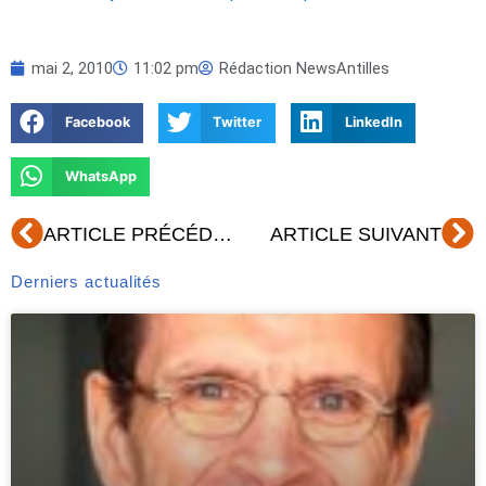
mai 2, 2010
11:02 pm
Rédaction NewsAntilles
Facebook
Twitter
LinkedIn
WhatsApp
Précédent
Su
ARTICLE PRÉCÉDENT
ARTICLE SUIVANT
Derniers actualités