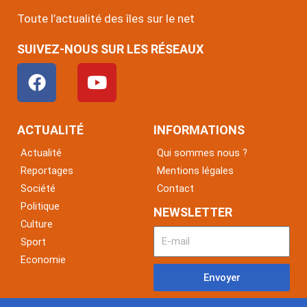
Toute l’actualité des îles sur le net
SUIVEZ-NOUS SUR LES RÉSEAUX
F
Y
a
o
c
u
e
t
ACTUALITÉ
INFORMATIONS
b
u
Actualité
Qui sommes nous ?
o
b
Reportages
Mentions légales
o
e
Société
Contact
k
Politique
NEWSLETTER
Culture
Sport
Economie
Envoyer