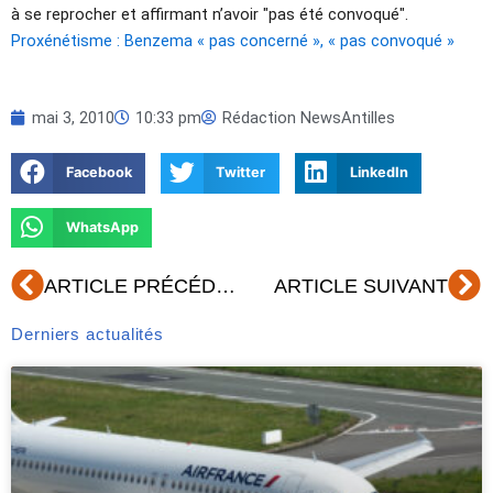
à se reprocher et affirmant n’avoir "pas été convoqué".
Proxénétisme : Benzema « pas concerné », « pas convoqué »
mai 3, 2010
10:33 pm
Rédaction NewsAntilles
Facebook
Twitter
LinkedIn
WhatsApp
Précédent
Su
ARTICLE PRÉCÉDENT
ARTICLE SUIVANT
Derniers actualités