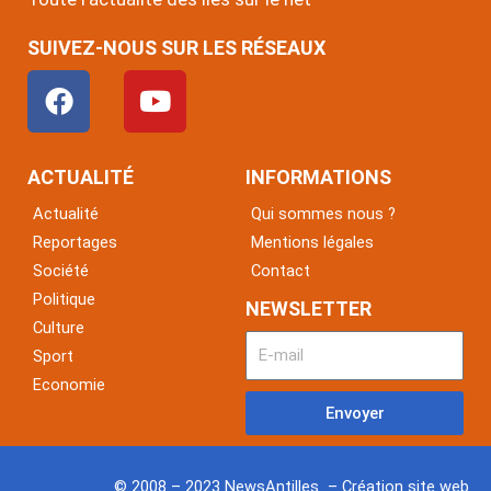
SUIVEZ-NOUS SUR LES RÉSEAUX
F
Y
a
o
c
u
e
t
ACTUALITÉ
INFORMATIONS
b
u
Actualité
Qui sommes nous ?
o
b
Reportages
Mentions légales
o
e
Société
Contact
k
Politique
NEWSLETTER
Culture
Sport
Economie
Envoyer
© 2008 – 2023 NewsAntilles – Création site web