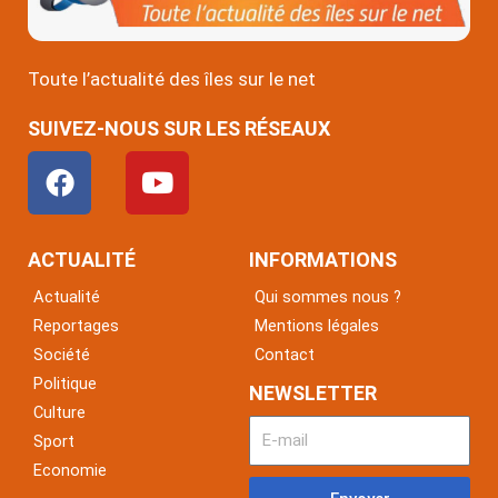
Toute l’actualité des îles sur le net
SUIVEZ-NOUS SUR LES RÉSEAUX
F
Y
a
o
c
u
e
t
ACTUALITÉ
INFORMATIONS
b
u
Actualité
Qui sommes nous ?
o
b
Reportages
Mentions légales
o
e
Société
Contact
k
Politique
NEWSLETTER
Culture
Sport
Economie