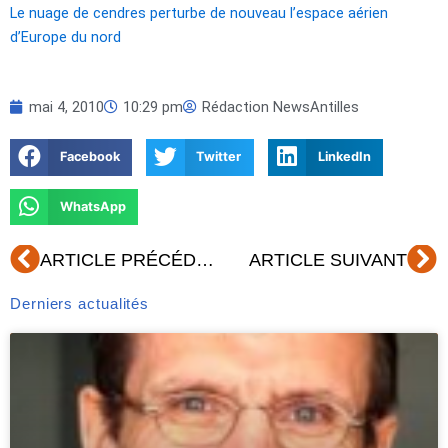
Le nuage de cendres perturbe de nouveau l’espace aérien
d’Europe du nord
mai 4, 2010
10:29 pm
Rédaction NewsAntilles
Facebook
Twitter
LinkedIn
WhatsApp
Précédent
Su
ARTICLE PRÉCÉDENT
ARTICLE SUIVANT
Derniers actualités