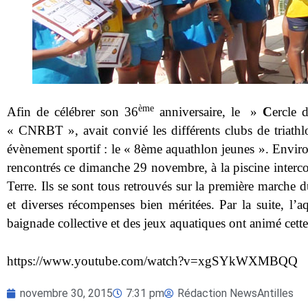
ème
Afin de célébrer son 36
anniversaire, le »
C
ercle 
« CNRBT », avait convié les différents clubs de triathl
évènement sportif : le « 8ème aquathlon jeunes ».
Enviro
rencontrés ce dimanche 29 novembre, à la piscine interc
Terre. Ils se sont tous retrouvés sur la première marche
et diverses récompenses bien méritées. Par la suite, l
baignade collective et des jeux aquatiques ont animé cett
https://www.youtube.com/watch?v=xgSYkWXMBQQ
novembre 30, 2015
7:31 pm
Rédaction NewsAntilles