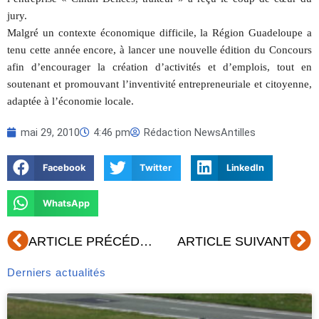
jury.
Malgré un contexte économique difficile, la Région Guadeloupe a
tenu cette année encore, à lancer une nouvelle édition du Concours
afin d’encourager la création d’activités et d’emplois, tout en
soutenant et promouvant l’inventivité entrepreneuriale et citoyenne,
adaptée à l’économie locale.
mai 29, 2010
4:46 pm
Rédaction NewsAntilles
Facebook
Twitter
LinkedIn
WhatsApp
Précédent
Su
ARTICLE PRÉCÉDENT
ARTICLE SUIVANT
Derniers actualités