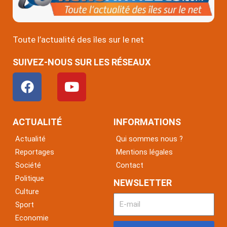
Toute l’actualité des îles sur le net
SUIVEZ-NOUS SUR LES RÉSEAUX
F
Y
a
o
c
u
e
t
ACTUALITÉ
INFORMATIONS
b
u
Actualité
Qui sommes nous ?
o
b
Reportages
Mentions légales
o
e
Société
Contact
k
Politique
NEWSLETTER
Culture
Sport
Economie