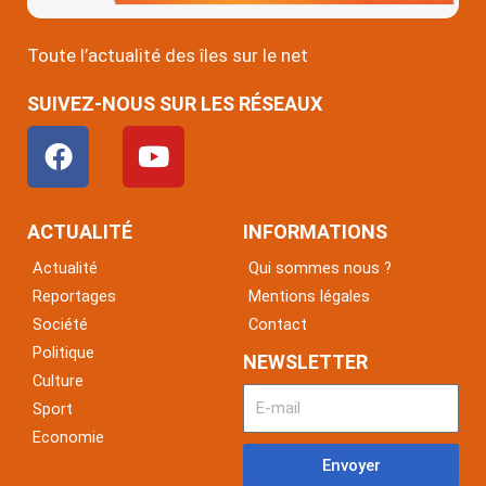
Toute l’actualité des îles sur le net
SUIVEZ-NOUS SUR LES RÉSEAUX
F
Y
a
o
c
u
e
t
ACTUALITÉ
INFORMATIONS
b
u
Actualité
Qui sommes nous ?
o
b
Reportages
Mentions légales
o
e
Société
Contact
k
Politique
NEWSLETTER
Culture
Sport
Economie
Envoyer