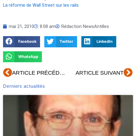
La réforme de Wall Street sur les rails
mai 21, 2010
8:08 am
Rédaction NewsAntilles
Facebook
Twitter
LinkedIn
WhatsApp
Précédent
Su
ARTICLE PRÉCÉDENT
ARTICLE SUIVANT
Derniers actualités