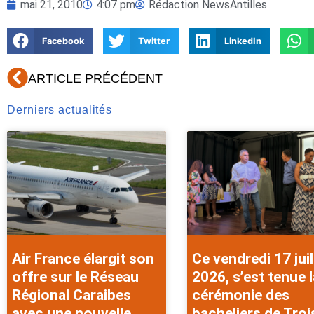
mai 21, 2010
4:07 pm
Rédaction NewsAntilles
Facebook
Twitter
LinkedIn
Précédent
ARTICLE PRÉCÉDENT
Derniers actualités
Air France élargit son
Ce vendredi 17 juil
offre sur le Réseau
2026, s’est tenue l
Régional Caraibes
cérémonie des
avec une nouvelle
bacheliers de Troi