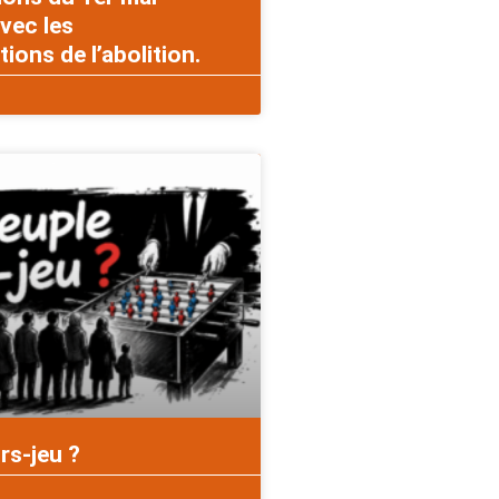
vec les
ons de l’abolition.
rs-jeu ?