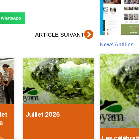
WhatsApp
Suivant
ARTICLE SUIVANT
News Antilles
let
Juillet 2026
a
Les célébrat
s-