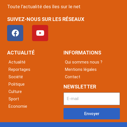
Toute l’actualité des îles sur le net
SUIVEZ-NOUS SUR LES RÉSEAUX
F
Y
a
o
c
u
e
t
ACTUALITÉ
INFORMATIONS
b
u
Actualité
Qui sommes nous ?
o
b
Reportages
Mentions légales
o
e
Société
Contact
k
Politique
NEWSLETTER
Culture
Sport
Economie
Envoyer