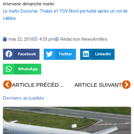
intervenir dimanche matin.
Le trafic Eurostar, Thalys et TGV Nord perturbé après un vol de
câbles
mai 22, 2010
4:53 pm
Rédaction NewsAntilles
Facebook
Twitter
LinkedIn
WhatsApp
Précédent
Su
ARTICLE PRÉCÉDENT
ARTICLE SUIVANT
Derniers actualités