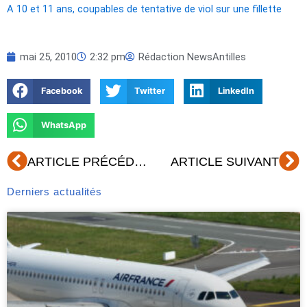
A 10 et 11 ans, coupables de tentative de viol sur une fillette
mai 25, 2010
2:32 pm
Rédaction NewsAntilles
Facebook
Twitter
LinkedIn
WhatsApp
Précédent
Su
ARTICLE PRÉCÉDENT
ARTICLE SUIVANT
Derniers actualités