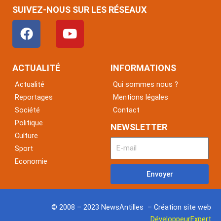
SUIVEZ-NOUS SUR LES RÉSEAUX
F
Y
a
o
c
u
e
t
ACTUALITÉ
INFORMATIONS
b
u
Actualité
Qui sommes nous ?
o
b
Reportages
Mentions légales
o
e
Société
Contact
k
Politique
NEWSLETTER
Culture
Sport
Economie
Envoyer
© 2008 – 2023 NewsAntilles – Création site web
DéveloppeurExpert