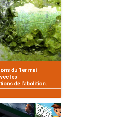
ions du 1er mai
vec les
ons de l’abolition.