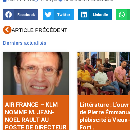
Facebook
Twitter
LinkedIn
Précédent
ARTICLE PRÉCÉDENT
Derniers actualités
AIR FRANCE – KLM
Littérature : L’ouv
NOMME M. JEAN-
de Pierre Émmanu
NOEL RAULT AU
plébiscité à Vieux-
POSTE DE DIRECTEUR
Fort .