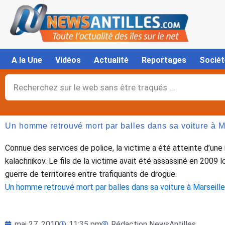
Aller
au
contenu
A la Une
Vidéos
Actualité
Reportages
Sociét
Rechercher
Un homme retrouvé mort par balles dans sa voiture à M
Connue des services de police, la victime a été atteinte d’une 
kalachnikov. Le fils de la victime avait été assassiné en 2009 
guerre de territoires entre trafiquants de drogue.
Un homme retrouvé mort par balles dans sa voiture à Marseille
mai 27, 2010
11:35 pm
Rédaction NewsAntilles