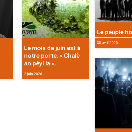
Le peuple ho
30 avril 2026
Le mois de juin est à
notre porte. « Chalè
an péyi la ».
2 juin 2026