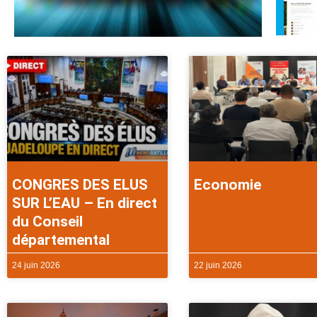
CONGRES DES ELUS
Economie
SUR L’EAU – En direct
du Conseil
départemental
24 juin 2026
22 juin 2026