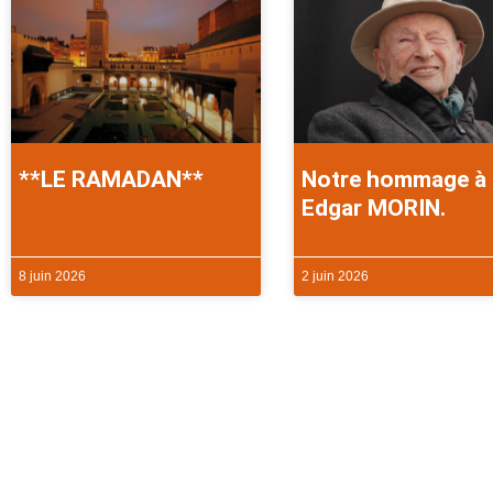
**LE RAMADAN**
Notre hommage à
Edgar MORIN.
8 juin 2026
2 juin 2026