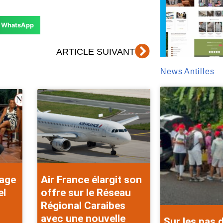
WhatsApp
Suivant
ARTICLE SUIVANT
News Antilles
rage
Air France élargit son
el
offre sur le Réseau
Régional Caraibes
avec une nouvelle
Sur les pas 