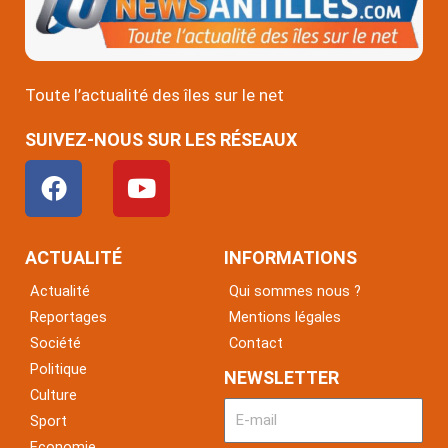
Toute l’actualité des îles sur le net
SUIVEZ-NOUS SUR LES RÉSEAUX
F
Y
a
o
c
u
e
t
ACTUALITÉ
INFORMATIONS
b
u
Actualité
Qui sommes nous ?
o
b
Reportages
Mentions légales
o
e
Société
Contact
k
Politique
NEWSLETTER
Culture
Sport
Economie