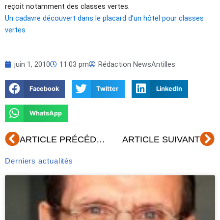
reçoit notamment des classes vertes.
Un cadavre découvert dans le placard d’un hôtel pour classes
vertes
juin 1, 2010
11:03 pm
Rédaction NewsAntilles
Facebook
Twitter
LinkedIn
WhatsApp
Précédent
Su
ARTICLE PRÉCÉDENT
ARTICLE SUIVANT
Derniers actualités