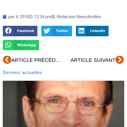
juin 4, 2010
12:34 pm
Rédaction NewsAntilles
Facebook
Twitter
LinkedIn
WhatsApp
Précédent
Su
ARTICLE PRÉCÉDENT
ARTICLE SUIVANT
Derniers actualités