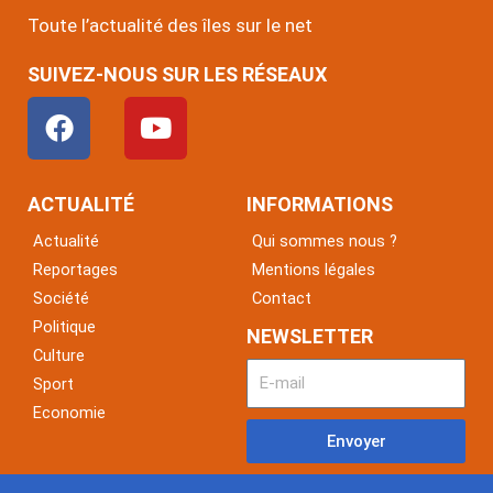
Toute l’actualité des îles sur le net
SUIVEZ-NOUS SUR LES RÉSEAUX
F
Y
a
o
c
u
e
t
ACTUALITÉ
INFORMATIONS
b
u
Actualité
Qui sommes nous ?
o
b
Reportages
Mentions légales
o
e
Société
Contact
k
Politique
NEWSLETTER
Culture
Sport
Economie
Envoyer