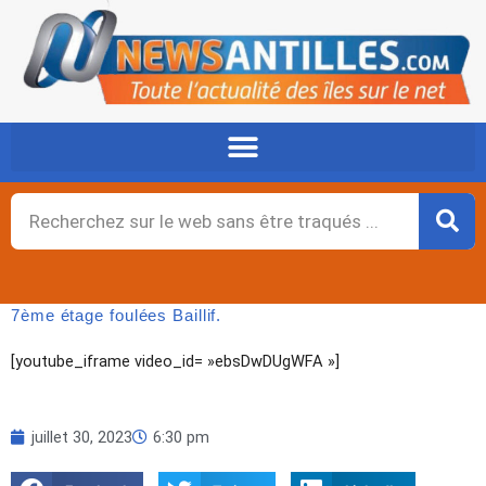
Aller
au
contenu
Rechercher
7ème étage foulées Baillif.
[youtube_iframe video_id= »ebsDwDUgWFA »]
juillet 30, 2023
6:30 pm