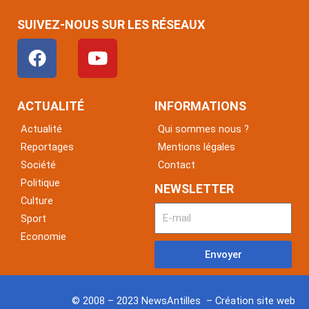
SUIVEZ-NOUS SUR LES RÉSEAUX
F
Y
a
o
c
u
e
t
ACTUALITÉ
INFORMATIONS
b
u
Actualité
Qui sommes nous ?
o
b
Reportages
Mentions légales
o
e
Société
Contact
k
Politique
NEWSLETTER
Culture
Sport
Economie
Envoyer
© 2008 – 2023 NewsAntilles – Création site web