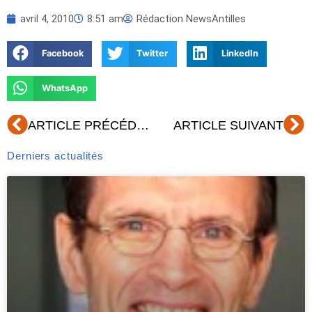
avril 4, 2010
8:51 am
Rédaction NewsAntilles
Facebook
Twitter
LinkedIn
WhatsApp
Précédent
Su
ARTICLE PRÉCÉDENT
ARTICLE SUIVANT
Derniers actualités