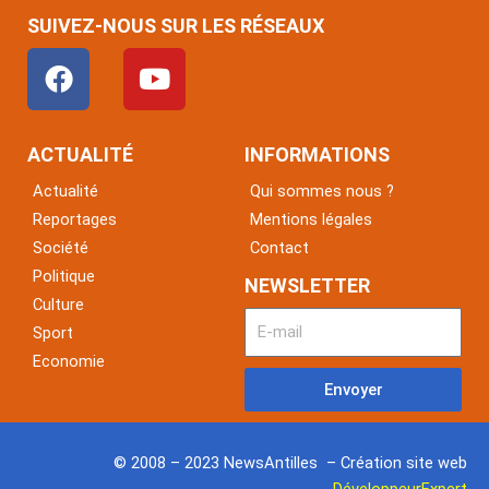
SUIVEZ-NOUS SUR LES RÉSEAUX
F
Y
a
o
c
u
e
t
ACTUALITÉ
INFORMATIONS
b
u
Actualité
Qui sommes nous ?
o
b
Reportages
Mentions légales
o
e
Société
Contact
k
Politique
NEWSLETTER
Culture
Sport
Economie
Envoyer
© 2008 – 2023 NewsAntilles – Création site web