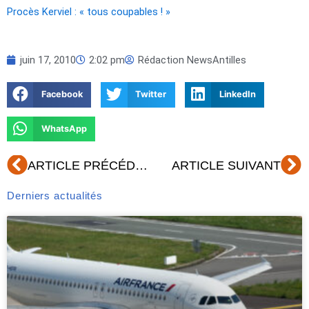
Procès Kerviel : « tous coupables ! »
juin 17, 2010
2:02 pm
Rédaction NewsAntilles
Facebook
Twitter
LinkedIn
WhatsApp
Précédent
Su
ARTICLE PRÉCÉDENT
ARTICLE SUIVANT
Derniers actualités