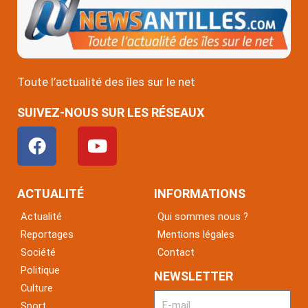
Toute l’actualité des îles sur le net
SUIVEZ-NOUS SUR LES RÉSEAUX
F
Y
a
o
c
u
e
t
ACTUALITÉ
INFORMATIONS
b
u
Actualité
Qui sommes nous ?
o
b
Reportages
Mentions légales
o
e
Société
Contact
k
Politique
NEWSLETTER
Culture
Sport