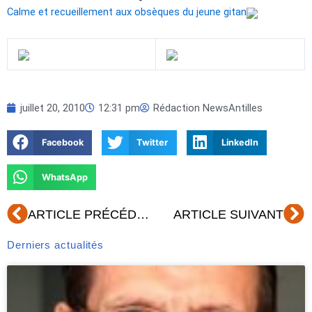
Calme et recueillement aux obsèques du jeune gitan
juillet 20, 2010
12:31 pm
Rédaction NewsAntilles
Facebook
Twitter
LinkedIn
WhatsApp
Précédent
Su
ARTICLE PRÉCÉDENT
ARTICLE SUIVANT
Derniers actualités