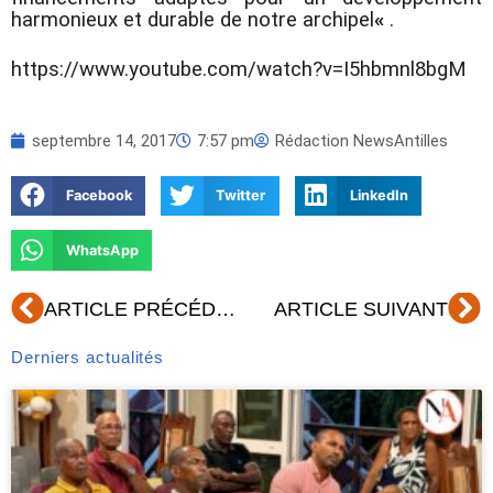
harmonieux et durable de notre archipel
«
.
https://www.youtube.com/watch?v=I5hbmnl8bgM
septembre 14, 2017
7:57 pm
Rédaction NewsAntilles
Facebook
Twitter
LinkedIn
WhatsApp
Précédent
Su
ARTICLE PRÉCÉDENT
ARTICLE SUIVANT
Derniers actualités