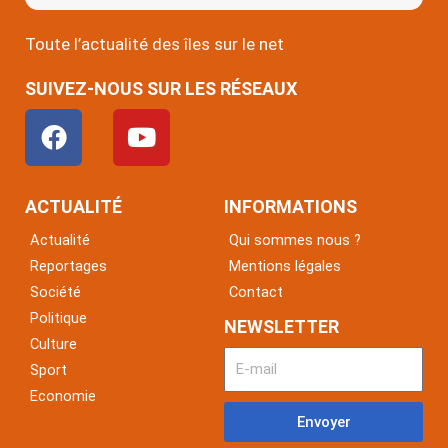
Toute l’actualité des îles sur le net
SUIVEZ-NOUS SUR LES RÉSEAUX
F
Y
a
o
c
u
e
t
ACTUALITÉ
INFORMATIONS
b
u
Actualité
Qui sommes nous ?
o
b
Reportages
Mentions légales
o
e
Société
Contact
k
Politique
NEWSLETTER
Culture
Sport
Economie
Envoyer