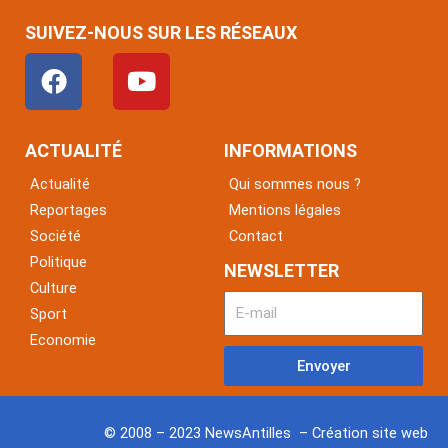
SUIVEZ-NOUS SUR LES RÉSEAUX
F
Y
a
o
c
u
e
t
ACTUALITÉ
INFORMATIONS
b
u
Actualité
Qui sommes nous ?
o
b
Reportages
Mentions légales
o
e
Société
Contact
k
Politique
NEWSLETTER
Culture
Sport
Economie
Envoyer
© 2008 – 2023 NewsAntilles – Création site web