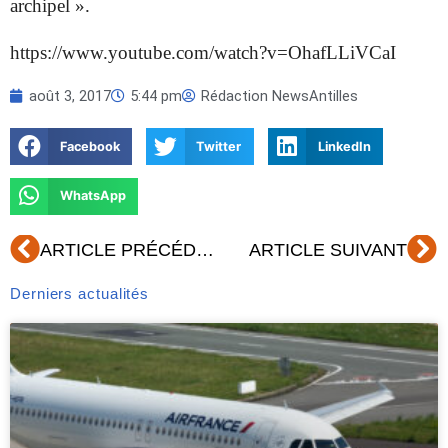
archipel ».
https://www.youtube.com/watch?v=OhafLLiVCaI
août 3, 2017
5:44 pm
Rédaction NewsAntilles
Facebook
Twitter
LinkedIn
WhatsApp
Précédent
Su
ARTICLE PRÉCÉDENT
ARTICLE SUIVANT
Derniers actualités