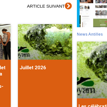
Suivant
ARTICLE SUIVANT
News Antilles
let
Juillet 2026
a
s-
Les célébrat