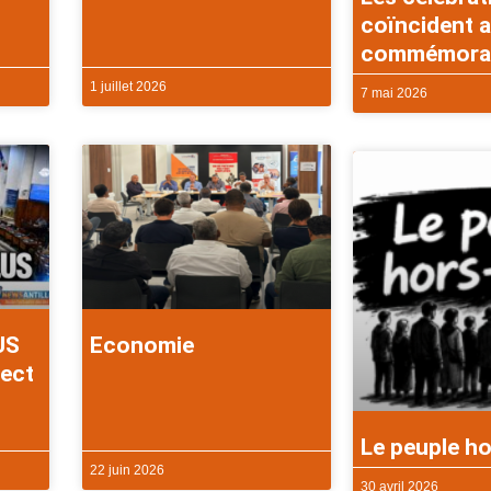
coïncident a
commémorati
1 juillet 2026
7 mai 2026
US
Economie
rect
Le peuple ho
22 juin 2026
30 avril 2026