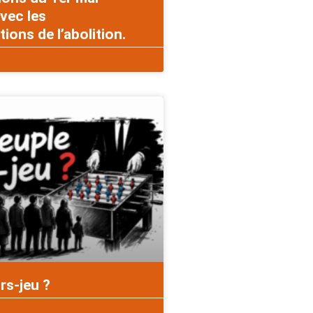
vec les
ons de l’abolition.
rs-jeu ?