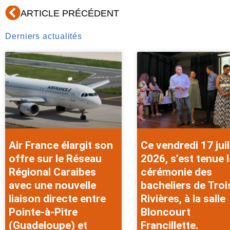
Précédent
ARTICLE PRÉCÉDENT
Derniers actualités
Air France élargit son
Ce vendredi 17 juil
offre sur le Réseau
2026, s’est tenue l
Régional Caraibes
cérémonie des
avec une nouvelle
bacheliers de Troi
liaison directe entre
Rivières, à la salle
Pointe-à-Pitre
Bloncourt
(Guadeloupe) et
Francillette.