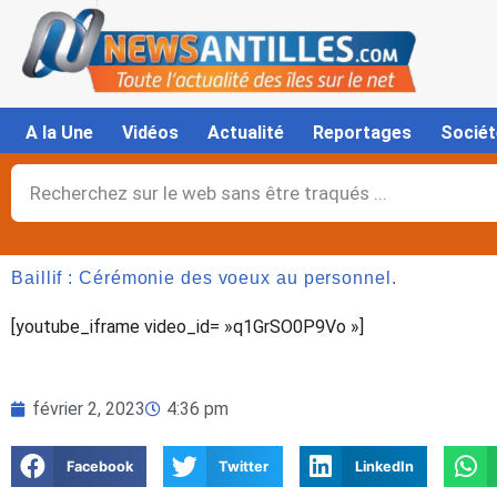
Aller
au
contenu
A la Une
Vidéos
Actualité
Reportages
Sociét
Rechercher
Baillif : Cérémonie des voeux au personnel.
[youtube_iframe video_id= »q1GrSO0P9Vo »]
février 2, 2023
4:36 pm
Facebook
Twitter
LinkedIn