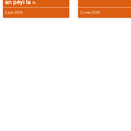
an péyi la ».
2 juin 2026
21 mai 2026