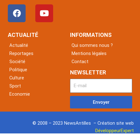
F
Y
a
o
c
u
e
t
ACTUALITÉ
INFORMATIONS
b
u
Actualité
Qui sommes nous ?
o
b
Reportages
Mentions légales
o
e
Société
Contact
k
Politique
NEWSLETTER
Culture
Sport
Economie
Envoyer
© 2008 – 2023 NewsAntilles – Création site web
DéveloppeurExpert