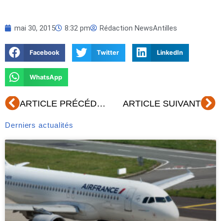
mai 30, 2015
8:32 pm
Rédaction NewsAntilles
Facebook
Twitter
LinkedIn
WhatsApp
Précédent
Su
ARTICLE PRÉCÉDENT
ARTICLE SUIVANT
Derniers actualités