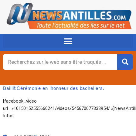
Aller
au
contenu
Rechercher
Baillif:Cérémonie en lhonneur des bacheliers.
[facebook_video
url= »10150152555660241/videos/545670077338954/ »]NewsAntil
Infos