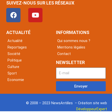
SUIVEZ-NOUS SUR LES RÉSEAUX
F
Y
a
o
c
u
e
t
ACTUALITÉ
INFORMATIONS
b
u
Actualité
Qui sommes nous ?
o
b
Reportages
Mentions légales
o
e
Société
Contact
k
Politique
NEWSLETTER
Culture
Sport
Economie
Envoyer
© 2008 – 2023 NewsAntilles – Création site web
DéveloppeurExpert