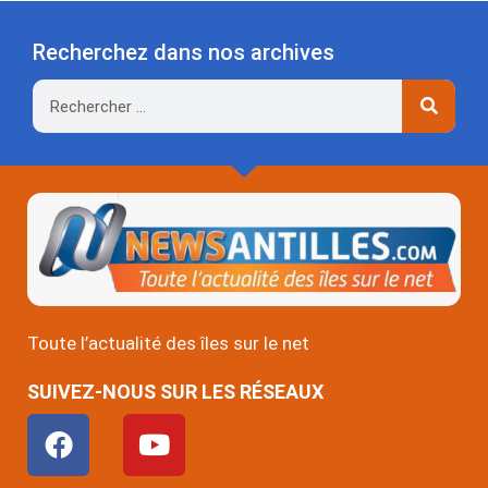
Recherchez dans nos archives
Rechercher
Toute l’actualité des îles sur le net
SUIVEZ-NOUS SUR LES RÉSEAUX
F
Y
a
o
c
u