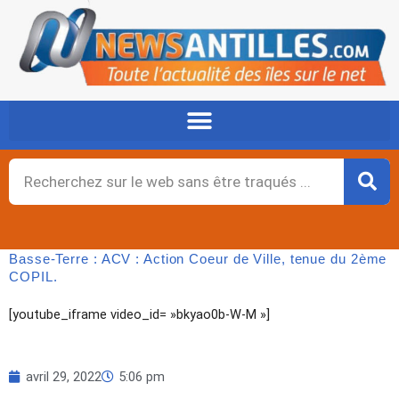
Aller
au
contenu
Rechercher
Basse-Terre : ACV : Action Coeur de Ville, tenue du 2ème
COPIL.
[youtube_iframe video_id= »bkyao0b-W-M »]
avril 29, 2022
5:06 pm