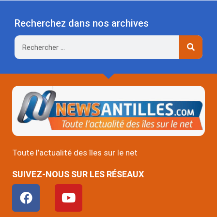
Recherchez dans nos archives
Rechercher
Toute l’actualité des îles sur le net
SUIVEZ-NOUS SUR LES RÉSEAUX
F
Y
a
o
c
u