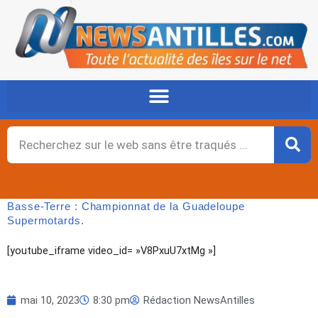
Aller
au
contenu
Rechercher
Basse-Terre : Championnat de la Guadeloupe
Supermotards.
[youtube_iframe video_id= »V8PxuU7xtMg »]
mai 10, 2023
8:30 pm
Rédaction NewsAntilles