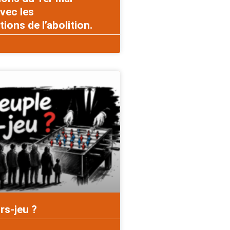
vec les
ons de l’abolition.
rs-jeu ?