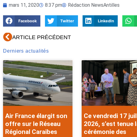
mars 11, 2020
8:37 pm
Rédaction NewsAntilles
Facebook
Twitter
LinkedIn
Précédent
ARTICLE PRÉCÉDENT
Derniers actualités
Air France élargit son
Ce vendredi 17 juil
offre sur le Réseau
2026, s’est tenue l
Régional Caraibes
cérémonie des