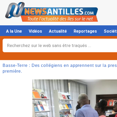
Aller
au
contenu
A la Une
Vidéos
Actualité
Reportages
Sociét
Rechercher
Basse-Terre : Des collégiens en apprennent sur la pres
première.