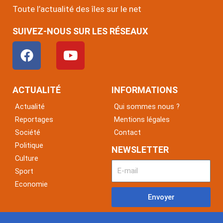
Toute l’actualité des îles sur le net
SUIVEZ-NOUS SUR LES RÉSEAUX
F
Y
a
o
c
u
e
t
ACTUALITÉ
INFORMATIONS
b
u
Actualité
Qui sommes nous ?
o
b
Reportages
Mentions légales
o
e
Société
Contact
k
Politique
NEWSLETTER
Culture
Sport
Economie
Envoyer