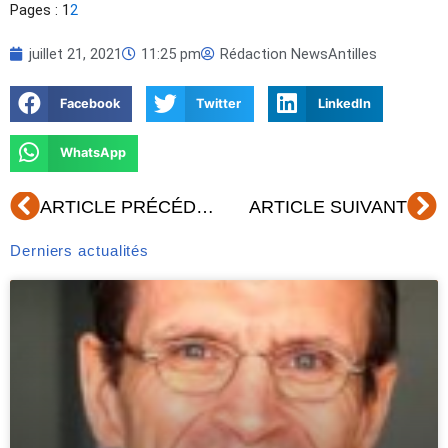
Pages :
1
2
juillet 21, 2021
11:25 pm
Rédaction NewsAntilles
Facebook
Twitter
LinkedIn
WhatsApp
Précédent
Su
ARTICLE PRÉCÉDENT
ARTICLE SUIVANT
Derniers actualités