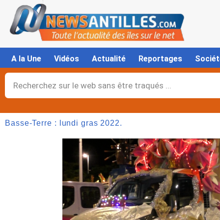
Aller
au
contenu
A la Une
Vidéos
Actualité
Reportages
Sociét
Rechercher
Basse-Terre : lundi gras 2022.
Page
,
Page