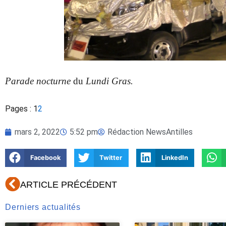
Parade nocturne
du
Lundi Gras.
Pages :
1
2
mars 2, 2022
5:52 pm
Rédaction NewsAntilles
Facebook
Twitter
LinkedIn
Précédent
ARTICLE PRÉCÉDENT
Derniers actualités