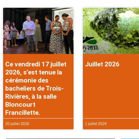
Ce vendredi 17 juillet
Juillet 2026
2026, s’est tenue la
cérémonie des
bacheliers de Trois-
Rivières, à la salle
Bloncourt
Francillette.
20 juillet 2026
1 juillet 2026