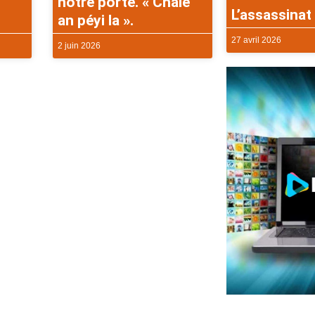
notre porte. « Chalè
L’assassinat 
an péyi la ».
27 avril 2026
2 juin 2026