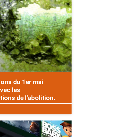
ions du 1er mai
vec les
ons de l’abolition.