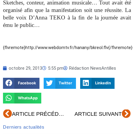
Sketches, conteur, animation musicale… Tout avait été
organisé afin que la manifestation soit une réussite. La
belle voix D’Anna TEKO à la fin de la journée avait
ému le public…
{flvremote}http://www.webdomtv.fr/hanany/bkreol.flv{/flvremote}
octobre 29, 2013
5:55 pm
Rédaction NewsAntilles
Facebook
Twitter
LinkedIn
WhatsApp
Précédent
Su
ARTICLE PRÉCÉDENT
ARTICLE SUIVANT
Derniers actualités