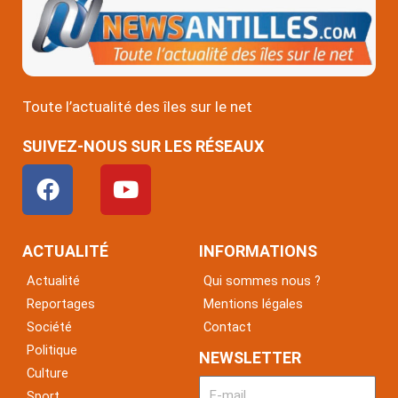
Toute l’actualité des îles sur le net
SUIVEZ-NOUS SUR LES RÉSEAUX
F
Y
a
o
c
u
e
t
ACTUALITÉ
INFORMATIONS
b
u
Actualité
Qui sommes nous ?
o
b
Reportages
Mentions légales
o
e
Société
Contact
k
Politique
NEWSLETTER
Culture
Sport