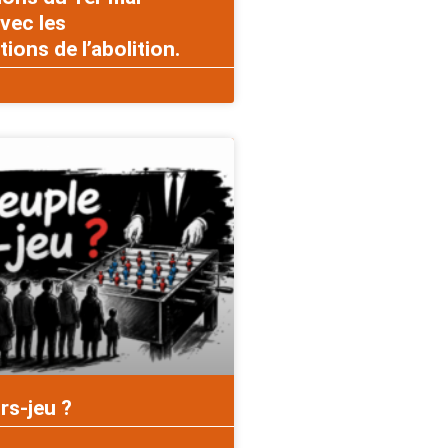
vec les
ons de l’abolition.
rs-jeu ?