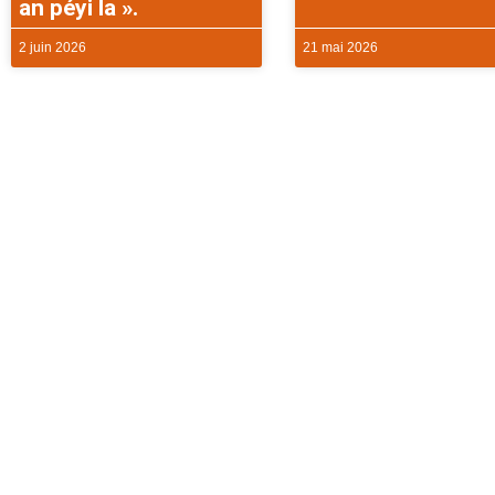
an péyi la ».
2 juin 2026
21 mai 2026