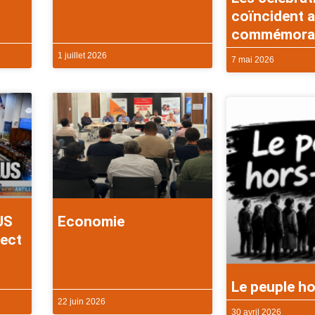
coïncident a
commémorati
1 juillet 2026
7 mai 2026
US
Economie
rect
Le peuple ho
22 juin 2026
30 avril 2026