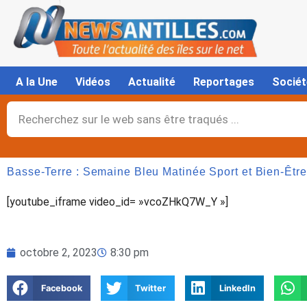
Aller
au
contenu
A la Une
Vidéos
Actualité
Reportages
Sociét
Rechercher
Basse-Terre : Semaine Bleu Matinée Sport et Bien-Être
[youtube_iframe video_id= »vcoZHkQ7W_Y »]
octobre 2, 2023
8:30 pm
Facebook
Twitter
LinkedIn