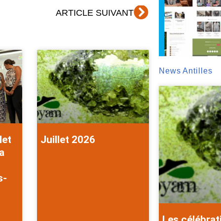
Suivant
ARTICLE SUIVANT
News Antilles
let
Juillet 2026
a
s-
Les célébrat