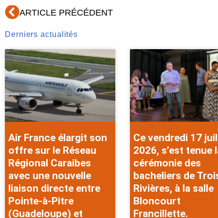
Précédent
ARTICLE PRÉCÉDENT
Derniers actualités
Air France élargit son
Ce vendredi 17 juil
offre sur le Réseau
2026, s’est tenue l
Régional Caraibes
cérémonie des
avec une nouvelle
bacheliers de Troi
liaison directe entre
Rivières, à la salle
Pointe-à-Pitre
Bloncourt
(Guadeloupe) et
Francillette.