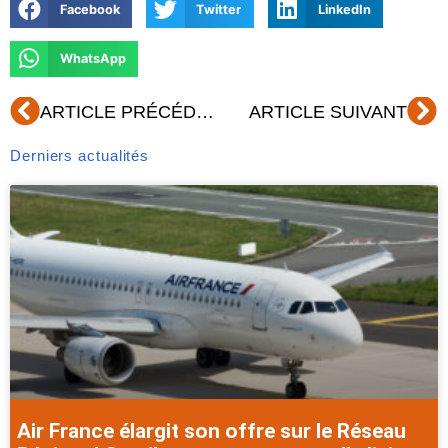
Facebook
Twitter
LinkedIn
WhatsApp
Précédent
Su
ARTICLE PRÉCÉDENT
ARTICLE SUIVANT
Derniers actualités
Air France élargit son offre sur le Réseau