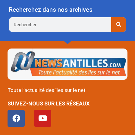
Recherchez dans nos archives
Rechercher
Toute l’actualité des îles sur le net
SUIVEZ-NOUS SUR LES RÉSEAUX
F
Y
a
o
c
u