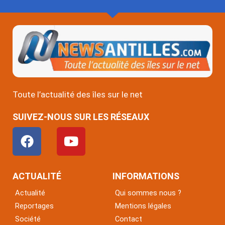
Toute l’actualité des îles sur le net
SUIVEZ-NOUS SUR LES RÉSEAUX
F
Y
a
o
c
u
e
t
ACTUALITÉ
INFORMATIONS
b
u
Actualité
Qui sommes nous ?
o
b
Reportages
Mentions légales
o
e
Société
Contact
k