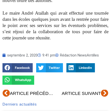
nouvel ordre des autorités.
Le maire André Atallah qui avait effectué une tournée
dans les écoles quelques jours avant la rentrée pour faire
le point avec ses services sur les éventuels problèmes,
s’est réjoui de la collaboration de tous pour faire de
cette journée une réussite.
septembre 2, 2020
9:41 pm
Rédaction NewsAntilles
Facebook
Twitter
LinkedIn
WhatsApp
Précédent
Su
ARTICLE PRÉCÉDENT
ARTICLE SUIVANT
Derniers actualités