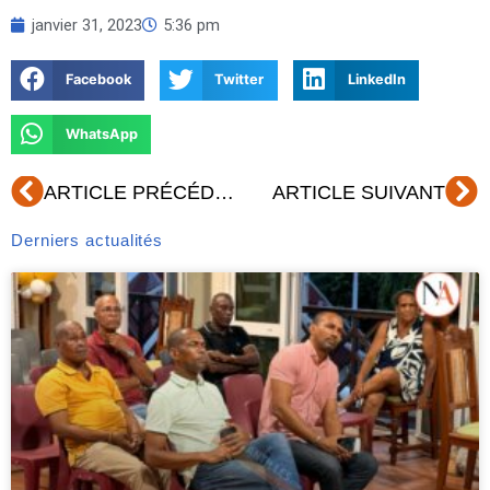
janvier 31, 2023
5:36 pm
Facebook
Twitter
LinkedIn
WhatsApp
Précédent
Su
ARTICLE PRÉCÉDENT
ARTICLE SUIVANT
Derniers actualités