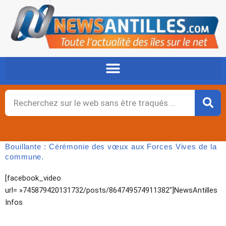
Aller
au
contenu
Rechercher
Bouillante : Cérémonie des vœux aux Forces Vives de la
commune.
[facebook_video
url= »745879420131732/posts/864749574911382″]NewsAntilles
Infos