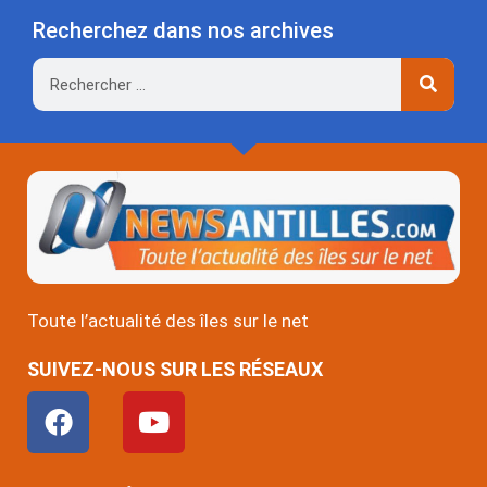
Recherchez dans nos archives
Rechercher
Toute l’actualité des îles sur le net
SUIVEZ-NOUS SUR LES RÉSEAUX
F
Y
a
o
c
u