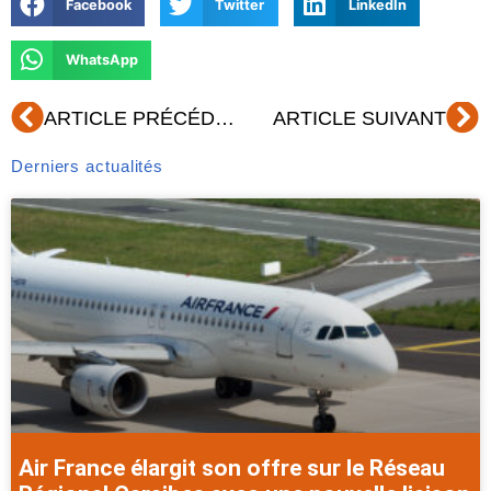
Facebook
Twitter
LinkedIn
WhatsApp
Précédent
Su
ARTICLE PRÉCÉDENT
ARTICLE SUIVANT
Derniers actualités
Air France élargit son offre sur le Réseau