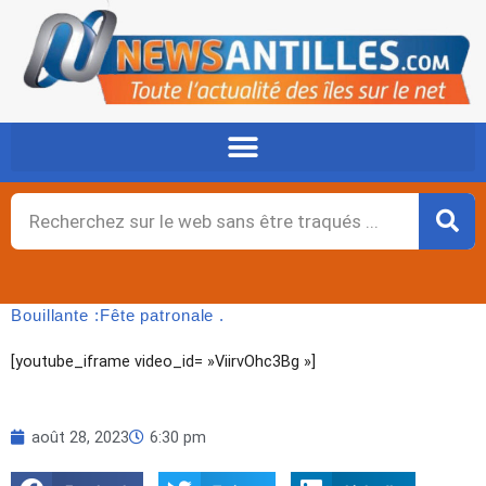
Aller
au
contenu
Rechercher
Bouillante :Fête patronale .
[youtube_iframe video_id= »ViirvOhc3Bg »]
août 28, 2023
6:30 pm