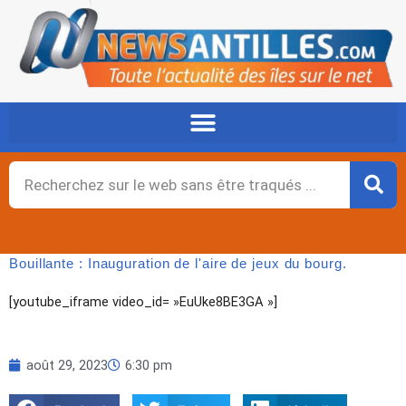
Aller
au
contenu
Rechercher
Bouillante : Inauguration de l'aire de jeux du bourg.
[youtube_iframe video_id= »EuUke8BE3GA »]
août 29, 2023
6:30 pm