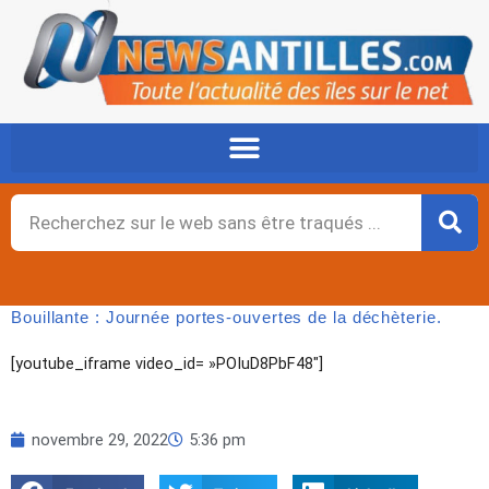
Aller
au
contenu
Rechercher
Bouillante : Journée portes-ouvertes de la déchèterie.
[youtube_iframe video_id= »POIuD8PbF48″]
novembre 29, 2022
5:36 pm