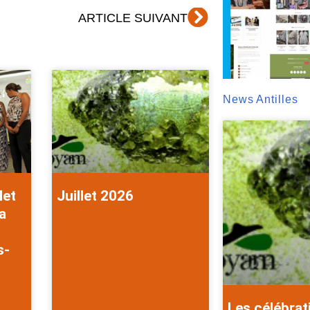
Suivant
ARTICLE SUIVANT
News Antilles
let
Juillet 2026
a
s-
Les célébrat