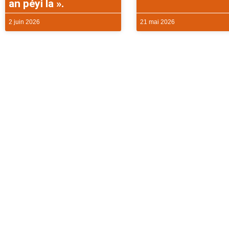
an péyi la ».
2 juin 2026
21 mai 2026