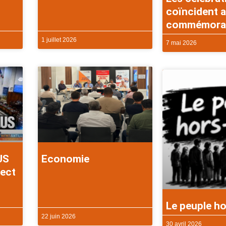
coïncident a
commémorati
1 juillet 2026
7 mai 2026
US
Economie
rect
Le peuple ho
22 juin 2026
30 avril 2026