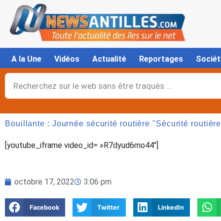
Aller
au
contenu
A la Une
Vidéos
Actualité
Reportages
Sociét
Rechercher
Bouillante : Journée sécurité routière "Sécurité routièr
[youtube_iframe video_id= »R7dyud6mo44″]
octobre 17, 2022
3:06 pm
Facebook
Twitter
LinkedIn