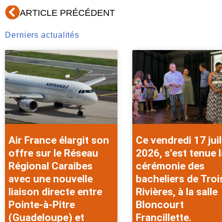
Précédent
ARTICLE PRÉCÉDENT
Derniers actualités
Air France élargit son
Ce vendredi 17 juil
offre sur le Réseau
2026, s’est tenue l
Régional Caraibes
cérémonie des
avec une nouvelle
bacheliers de Troi
liaison directe entre
Rivières, à la salle
Pointe-à-Pitre
Bloncourt
(Guadeloupe) et
Francillette.