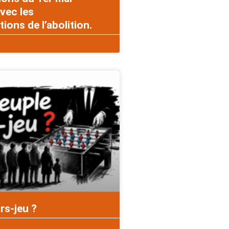
vec les
ons de l’abolition.
rs-jeu ?