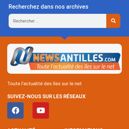
Recherchez dans nos archives
Rechercher
Toute l’actualité des îles sur le net
SUIVEZ-NOUS SUR LES RÉSEAUX
F
Y
a
o
c
u
e
t