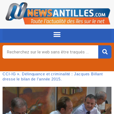
Aller
au
contenu
Rechercher
CCI-IG ». Délinquance et criminalité : Jacques Billant
dresse le bilan de l’année 2015.