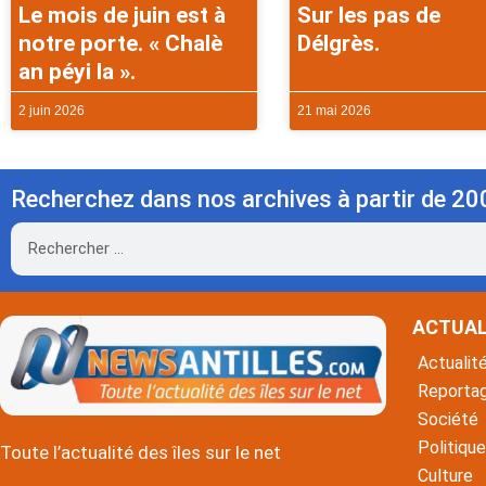
Le mois de juin est à
Sur les pas de
notre porte. « Chalè
Délgrès.
an péyi la ».
2 juin 2026
21 mai 2026
Recherchez dans nos archives à partir de 20
Rechercher
ACTUAL
Actualit
Reporta
Société
Politique
Toute l’actualité des îles sur le net
Culture