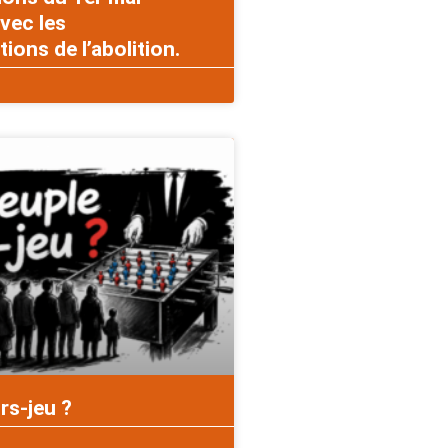
vec les
ons de l’abolition.
rs-jeu ?