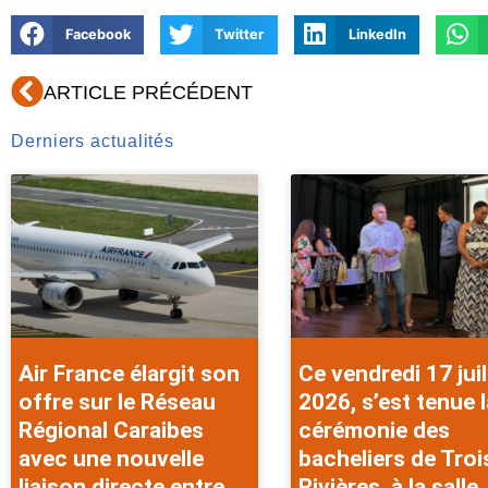
Facebook
Twitter
LinkedIn
Précédent
ARTICLE PRÉCÉDENT
Derniers actualités
Air France élargit son
Ce vendredi 17 juil
offre sur le Réseau
2026, s’est tenue l
Régional Caraibes
cérémonie des
avec une nouvelle
bacheliers de Troi
liaison directe entre
Rivières, à la salle