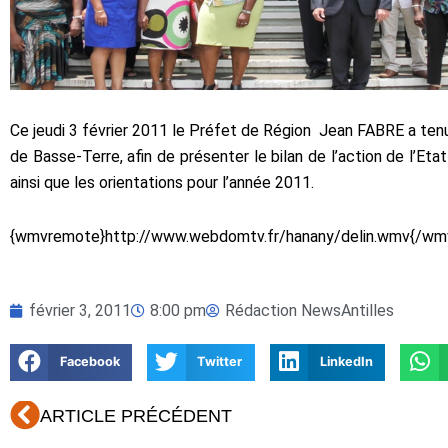
Ce jeudi 3 février 2011 le Préfet de Région
Jean FABRE a tenu
de Basse-Terre, afin de présenter le bilan de l’action de l’Eta
ainsi que les orientations pour l’année 2011.
{wmvremote}http://www.webdomtv.fr/hanany/delin.wmv{/wm
février 3, 2011
8:00 pm
Rédaction NewsAntilles
Facebook
Twitter
LinkedIn
Précédent
ARTICLE PRÉCÉDENT