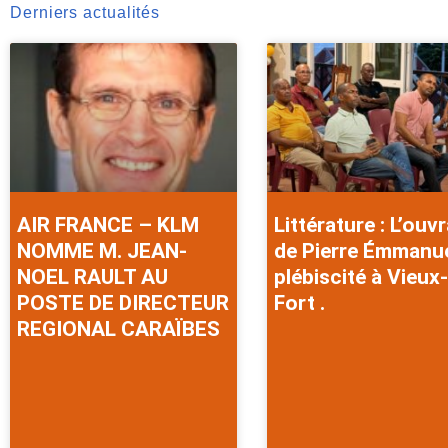
Derniers actualités
AIR FRANCE – KLM
Littérature : L’ouv
NOMME M. JEAN-
de Pierre Émmanu
NOEL RAULT AU
plébiscité à Vieux-
POSTE DE DIRECTEUR
Fort .
REGIONAL CARAÏBES