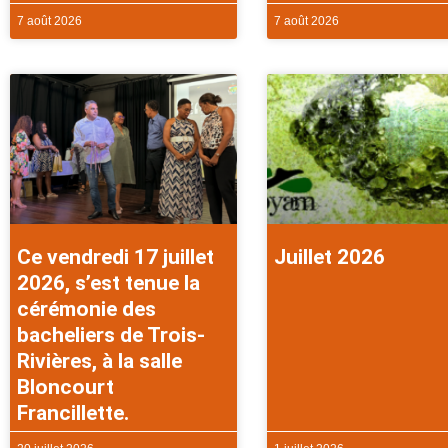
7 août 2026
7 août 2026
Ce vendredi 17 juillet
Juillet 2026
2026, s’est tenue la
cérémonie des
bacheliers de Trois-
Rivières, à la salle
Bloncourt
Francillette.