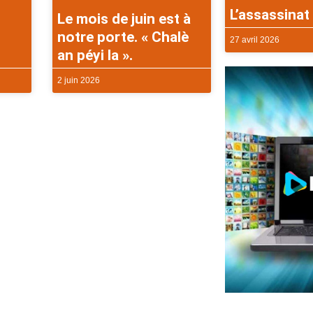
L’assassinat 
Le mois de juin est à
notre porte. « Chalè
27 avril 2026
an péyi la ».
2 juin 2026