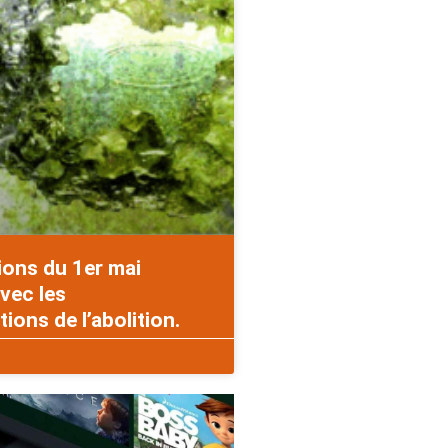
ions du 1er mai
vec les
ons de l’abolition.