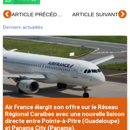
Précédent
Su
ARTICLE PRÉCÉDENT
ARTICLE SUIVANT
Derniers actualités
Air France élargit son offre sur le Réseau
Régional Caraibes avec une nouvelle liaison
directe entre Pointe-à-Pitre (Guadeloupe)
et Panama City (Panama).