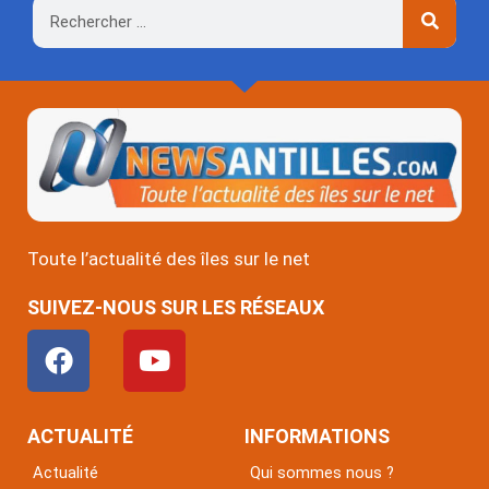
Rechercher
Toute l’actualité des îles sur le net
SUIVEZ-NOUS SUR LES RÉSEAUX
F
Y
a
o
c
u
e
t
ACTUALITÉ
INFORMATIONS
b
u
Actualité
Qui sommes nous ?
o
b