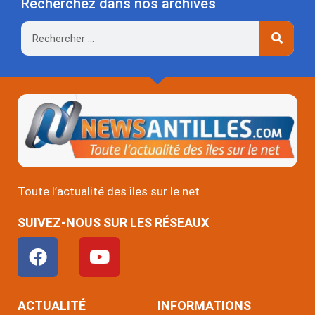
Recherchez dans nos archives
Rechercher
Toute l’actualité des îles sur le net
SUIVEZ-NOUS SUR LES RÉSEAUX
F
Y
a
o
c
u
e
t
ACTUALITÉ
INFORMATIONS