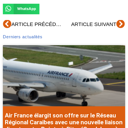
WhatsApp
Précédent
Su
ARTICLE PRÉCÉDENT
ARTICLE SUIVANT
Derniers actualités
Air France élargit son offre sur le Réseau
Régional Caraibes avec une nouvelle liaison