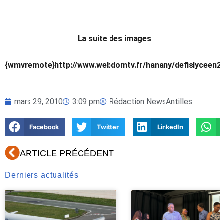
La suite des images
{wmvremote}http://www.webdomtv.fr/hanany/defislycee
mars 29, 2010
3:09 pm
Rédaction NewsAntilles
Facebook
Twitter
LinkedIn
Précédent
ARTICLE PRÉCÉDENT
Derniers actualités