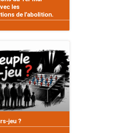
vec les
ons de l’abolition.
rs-jeu ?