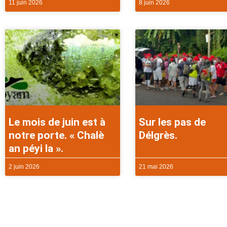
11 juin 2026
8 juin 2026
Le mois de juin est à
Sur les pas de
notre porte. « Chalè
Délgrès.
an péyi la ».
2 juin 2026
21 mai 2026