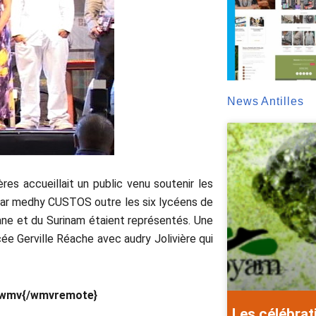
News Antilles
res accueillait un public venu soutenir les
e par medhy CUSTOS outre les six lycéens de
yane et du Surinam étaient représentés. Une
ycée Gerville Réache avec audry Jolivière qui
n.wmv{/wmvremote}
Les célébrat