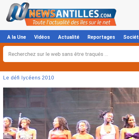
Aller
au
contenu
A la Une
Vidéos
Actualité
Reportages
Sociét
Rechercher
Le défi lycéens 2010