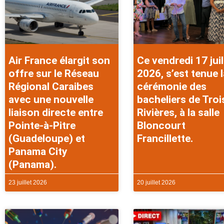
Air France élargit son
Ce vendredi 17 juil
offre sur le Réseau
2026, s’est tenue l
Régional Caraibes
cérémonie des
avec une nouvelle
bacheliers de Troi
liaison directe entre
Rivières, à la salle
Pointe-à-Pitre
Bloncourt
(Guadeloupe) et
Francillette.
Panama City
(Panama).
23 juillet 2026
20 juillet 2026