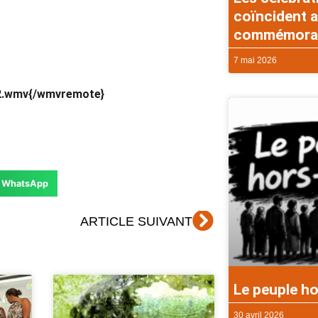
coïncident a
commémorati
7 mai 2026
n2.wmv{/wmvremote}
WhatsApp
Suivant
ARTICLE SUIVANT
Le peuple ho
30 avril 2026